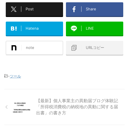
Post
Share
Hatena
LINE
note
URLコピー
-
ツール
【最新】個人事業主の異動届ブログ体験記
「所得税消費税の納税地の異動に関する届
出書」の書き方